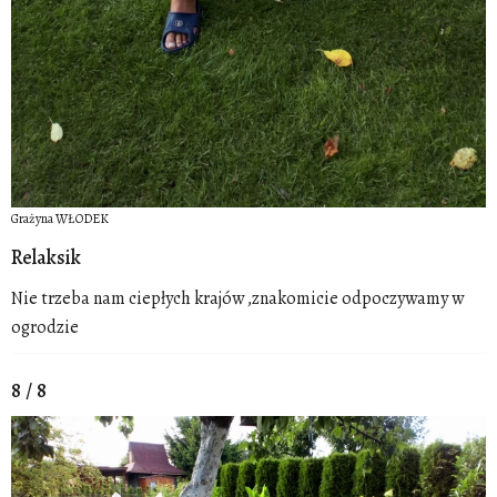
Grażyna WŁODEK
Relaksik
Nie trzeba nam ciepłych krajów ,znakomicie odpoczywamy w
ogrodzie
8 / 8