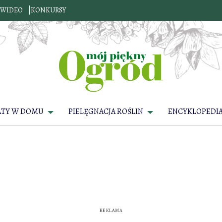
WIDEO
KONKURSY
ATY W DOMU
PIELĘGNACJA ROŚLIN
ENCYKLOPEDIA