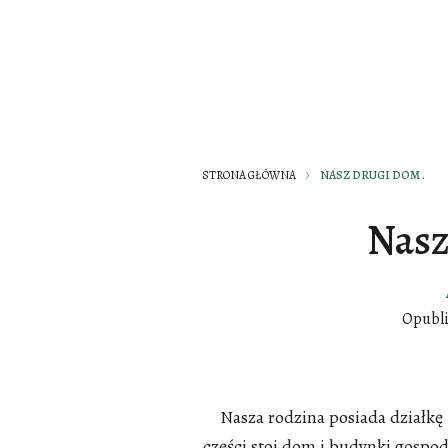
STRONA GŁÓWNA
NASZ DRUGI DOM .
Nasz
Opubl
Nasza rodzina posiada działkę 
części stoi dom i budynki gospod