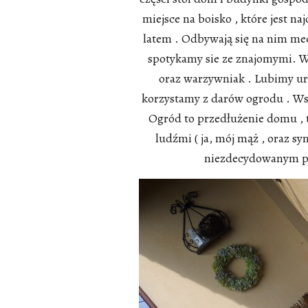
miejsce na boisko , które jest n
latem . Odbywają się na nim me
spotykamy sie ze znajomymi. W
oraz warzywniak . Lubimy ur
korzystamy z darów ogrodu . Ws
Ogród to przedłużenie domu , t
ludźmi ( ja, mój mąż , oraz s
niezdecydowanym po