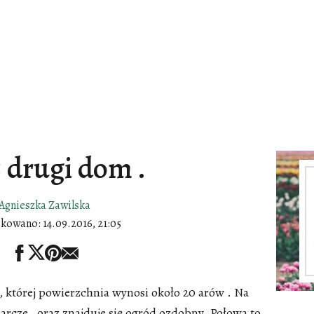
 drugi dom .
Agnieszka Zawilska
ikowano:
14.09.2016, 21:05
, której powierzchnia wynosi około 20 arów . Na
arcze , oraz znajduje się ogród ozdobny. Połowa to