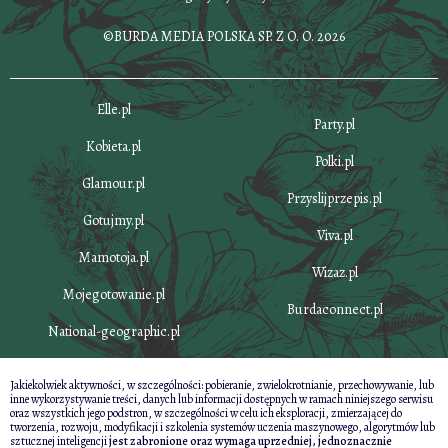
©BURDA MEDIA POLSKA SP. Z O. O. 2026
Elle.pl
Party.pl
Kobieta.pl
Polki.pl
Glamour.pl
Przyslijprzepis.pl
Gotujmy.pl
Viva.pl
Mamotoja.pl
Wizaz.pl
Mojegotowanie.pl
Burdaconnect.pl
National-geographic.pl
Jakiekolwiek aktywności, w szczególności: pobieranie, zwielokrotnianie, przechowywanie, lub
inne wykorzystywanie treści, danych lub informacji dostępnych w ramach niniejszego serwisu
oraz wszystkich jego podstron, w szczególności w celu ich eksploracji, zmierzającej do
tworzenia, rozwoju, modyfikacji i szkolenia systemów uczenia maszynowego, algorytmów lub
sztucznej inteligencji
jest zabronione oraz wymaga uprzedniej, jednoznacznie