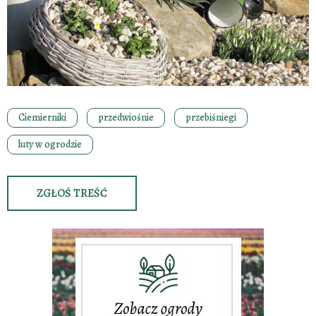
Ciemierniki
przedwiośnie
przebiśniegi
luty w ogrodzie
ZGŁOŚ TREŚĆ