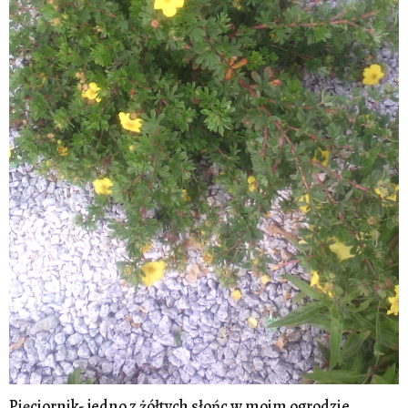
Pięciornik- jedno z żółtych słońc w moim ogrodzie