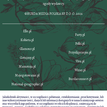
zgody wydawcy.
©BURDA MEDIA POLSKA SP. Z O. O. 2026
Elle.pl
Party.pl
Kobieta.pl
Polki.pl
Glamour.pl
Przyslijprzepis.pl
Gotujmy.pl
Viva.pl
Mamotoja.pl
Wizaz.pl
Mojegotowanie.pl
Burdaconnect.pl
National-geographic.pl
Jakiekolwiek aktywności, w szczególności: pobieranie, zwielokrotnianie, przechowywanie, lub
inne wykorzystywanie treści, danych lub informacji dostępnych w ramach niniejszego serwisu
oraz wszystkich jego podstron, w szczególności w celu ich eksploracji, zmierzającej do