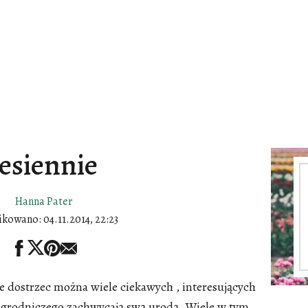
Jesiennie
Hanna Pater
ikowano:
04.11.2014, 22:23
e dostrzec można wiele ciekawych , interesujących
 ogrodniczego zachwycają swą urodą. Wiele w tym