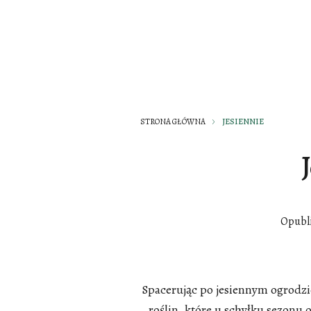
STRONA GŁÓWNA
JESIENNIE
Opubl
Spacerując po jesiennym ogrodzi
roślin, które u schyłku sezonu