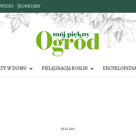
WIDEO
KONKURSY
ATY W DOMU
PIELĘGNACJA ROŚLIN
ENCYKLOPEDIA