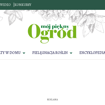
WIDEO
KONKURSY
ATY W DOMU
PIELĘGNACJA ROŚLIN
ENCYKLOPEDIA