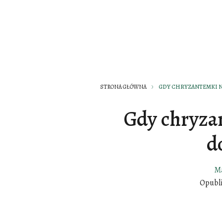
STRONA GŁÓWNA
GDY CHRYZANTEMKI 
Gdy chryz
d
Ma
Opubl