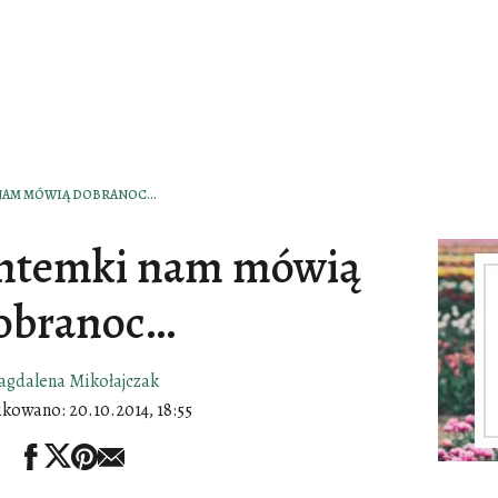
NAM MÓWIĄ DOBRANOC…
antemki nam mówią
obranoc…
gdalena Mikołajczak
ikowano:
20.10.2014, 18:55