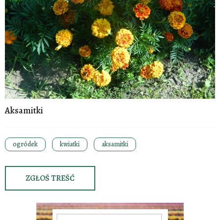
Aksamitki
ogródek
kwiatki
aksamitki
ZGŁOŚ TREŚĆ