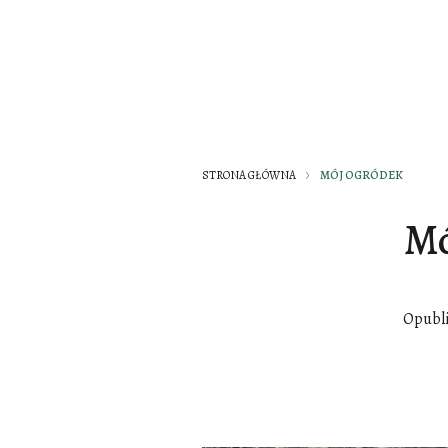
STRONA GŁÓWNA
MÓJ OGRÓDEK
Mó
Opubl