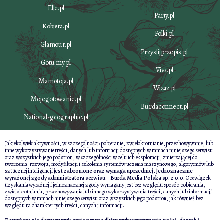
Elle.pl
Party.pl
Kobieta.pl
Polki.pl
Glamour.pl
Przyslijprzepis.pl
Gotujmy.pl
Viva.pl
Mamotoja.pl
Wizaz.pl
Mojegotowanie.pl
Burdaconnect.pl
National-geographic.pl
Jakiekolwiek aktywności, w szczególności: pobieranie, zwielokrotnianie, przechowywanie, lub
inne wykorzystywanie treści, danych lub informacji dostępnych w ramach niniejszego serwisu
oraz wszystkich jego podstron, w szczególności w celu ich eksploracji, zmierzającej do
tworzenia, rozwoju, modyfikacji i szkolenia systemów uczenia maszynowego, algorytmów lub
sztucznej inteligencji
jest zabronione oraz wymaga uprzedniej, jednoznacznie
wyrażonej zgody administratora serwisu – Burda Media Polska sp. z o.o.
Obowiązek
uzyskania wyraźnej i jednoznacznej zgody wymagany jest bez względu sposób pobierania,
zwielokrotniania, przechowywania lub innego wykorzystywania treści, danych lub informacji
dostępnych w ramach niniejszego serwisu oraz wszystkich jego podstron, jak również bez
względu na charakter tych treści, danych i informacji.
Powyższe nie dotyczy wyłącznie przypadków wykorzystywania treści, danych i