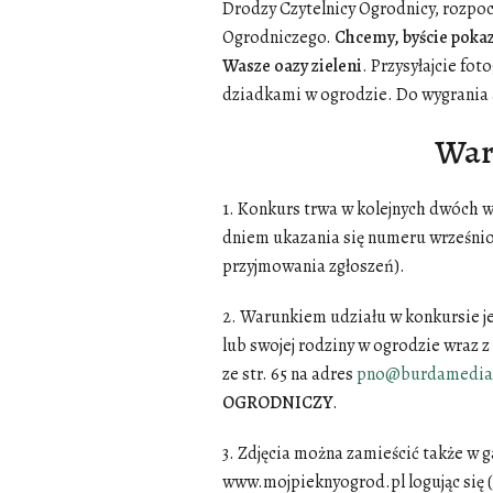
Drodzy Czytelnicy Ogrodnicy, rozpo
Ogrodniczego.
Chcemy, byście pokaza
Wasze oazy zieleni
. Przysyłajcie fo
dziadkami w ogrodzie. Do wygrania 
War
1. Konkurs trwa w kolejnych dwóch w
dniem ukazania się numeru wrześn
przyjmowania zgłoszeń).
2. Warunkiem udziału w konkursie je
lub swojej rodziny w ogrodzie wra
ze str. 65 na adres
pno@burdamedia
OGRODNICZY
.
3. Zdjęcia można zamieścić także w 
www.mojpieknyogrod.pl logując się (