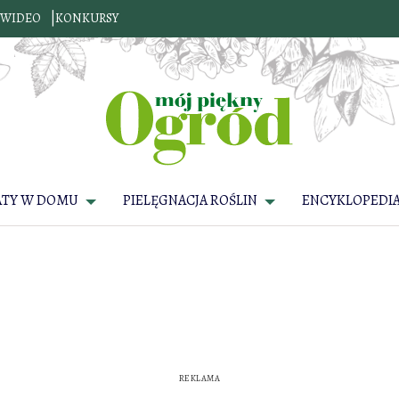
WIDEO
KONKURSY
ATY W DOMU
PIELĘGNACJA ROŚLIN
ENCYKLOPEDIA