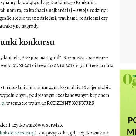
czynamy dziewiątą edycję Rodzinnego Konkursu
li nam to, co kochacie najbardziej – swoje rodziny i
tografie siebie wraz z dziećmi, wnukami, rodzicami czy
atrakcyjne nagrody!
unki konkursu
ydaniach „Przepisu na Ogród”. Rozpoczyna się wraz z
iowego
01.08.2018
i trwa do
02.10.2018 r.
(ostateczna data
st nadesłanie minimum 4, maksymalnie 10 zdjęć siebie
z z wypełnionym, podpisanym i zeskanowanym kuponem
.pl
w temacie wpisując
RODZINNY KONKURS
galerii użytkowników w serwisie
link do rejestracji
), a w przypadku, gdy użytkownik nie