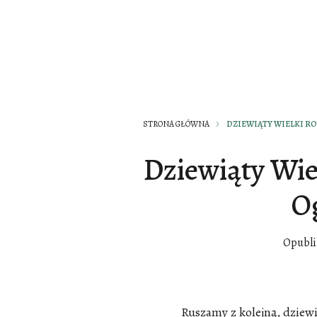
STRONA GŁÓWNA
DZIEWIĄTY WIELKI 
Dziewiąty Wie
O
Opubl
Ruszamy z kolejną, dziew